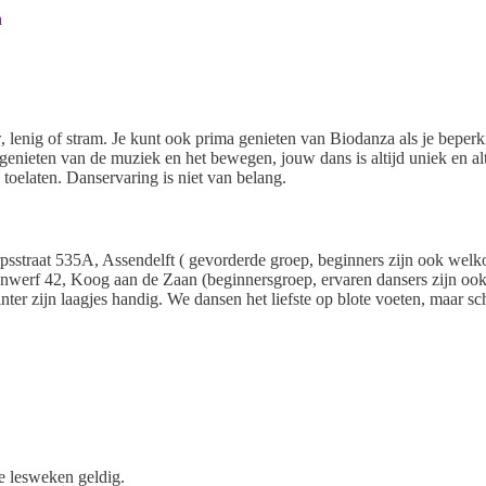
n
 lenig of stram. Je kunt ook prima genieten van Biodanza als je beperk
 genieten van de muziek en het bewegen, jouw dans is altijd uniek en alt
s toelaten. Danservaring is niet van belang.
psstraat 535A, Assendelft ( gevorderde groep, beginners zijn ook welk
enwerf 42, Koog aan de Zaan (beginnersgroep, ervaren dansers zijn oo
ter zijn laagjes handig. We dansen het liefste op blote voeten, maar sc
de lesweken geldig.