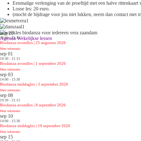
Eenmalige verlenging van de proeftijd met een halve rittenkaart 
Losse les: 20 euro.
(mocht de bijdrage voor jou niet lukken, neem dan contact met 
aug
25
Agenda Wekelijkse lessen
19:30 - 21:15
Biodanza avondles | 25 augustus 2026
Meer informatie
sep
01
19:30 - 21:15
Biodanza avondles | 1 september 2026
Meer informatie
sep
03
14:00 - 15:30
Biodanza middagles | 3 september 2026
Meer informatie
sep
08
19:30 - 21:15
Biodanza avondles | 8 september 2026
Meer informatie
sep
10
14:00 - 15:30
Biodanza middagles | 10 september 2026
Meer informatie
sep
15