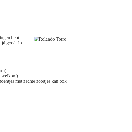
ingen hebt.
ijd goed. In
om).
k welkom).
hoentjes met zachte zooltjes kan ook.