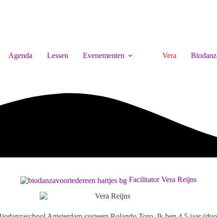
Agenda
Lessen
Evenementen
Vera
Biodanz
Facilitator Vera Reijns
de Biodanzaschool Amsterdam systeem Rolando Toro. Ik ben 4,5 jaar (d