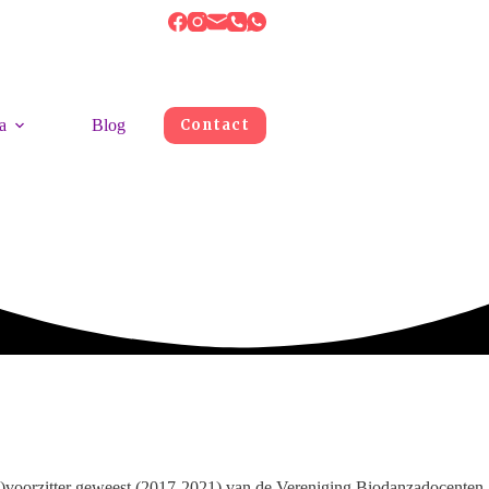
a
Blog
Contact
uo)voorzitter geweest (2017-2021) van de Vereniging Biodanzadocenten