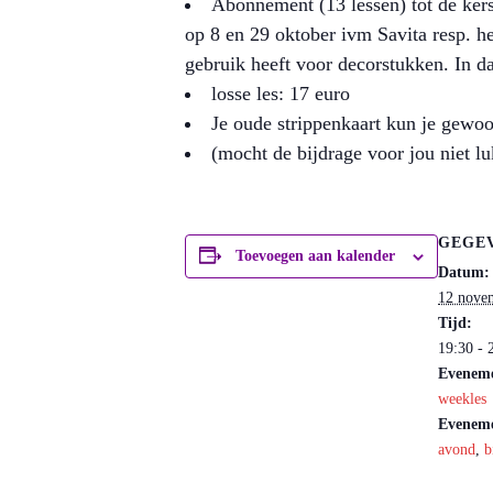
Abonnement (13 lessen) tot de kerst
op 8 en 29 oktober ivm Savita resp. he
gebruik heeft voor decorstukken. In d
losse les: 17 euro
Je oude strippenkaart kun je gewoo
(mocht de bijdrage voor jou niet 
GEGE
Toevoegen aan kalender
Datum:
12 nove
Tijd:
19:30 - 
Eveneme
weekles
Eveneme
avond
,
b