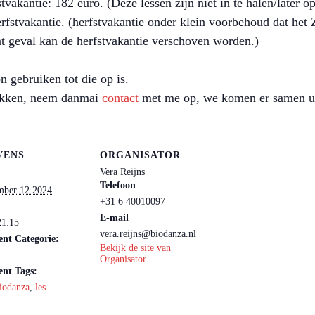
vakantie: 182 euro. (Deze lessen zijn niet in te halen/later o
rfstvakantie. (herfstvakantie onder klein voorbehoud dat het 
at geval kan de herfstvakantie verschoven worden.)
n gebruiken tot die op is.
lukken, neem danmai
contact
met me op, we komen er samen ui
VENS
ORGANISATOR
Vera Reijns
Telefoon
mber 12 2024
+31 6 40010097
E-mail
21:15
vera.reijns@biodanza.nl
nt Categorie:
Bekijk de site van
Organisator
nt Tags:
iodanza
,
les