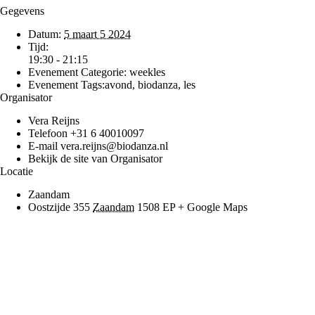
Gegevens
Datum:
5 maart 5 2024
Tijd:
19:30 - 21:15
Evenement Categorie:
weekles
Evenement Tags:
avond
,
biodanza
,
les
Organisator
Vera Reijns
Telefoon
+31 6 40010097
E-mail
vera.reijns@biodanza.nl
Bekijk de site van Organisator
Locatie
Zaandam
Oostzijde 355
Zaandam
1508 EP
+ Google Maps