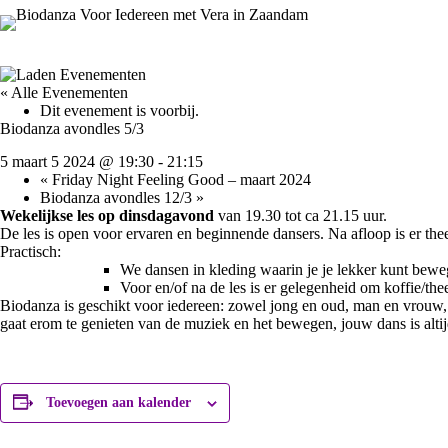
Ga
naar
de
inhoud
« Alle Evenementen
Dit evenement is voorbij.
Biodanza avondles 5/3
5 maart 5 2024 @ 19:30
-
21:15
«
Friday Night Feeling Good – maart 2024
Biodanza avondles 12/3
»
W
ekelijkse les op dinsdagavond
van 19.30 tot ca 21.15 uur.
De les
is open voor ervaren en beginnende dansers. Na afloop is er the
Practisch:
We dansen in kleding waarin je je lekker kunt beweg
Voor en/of na de les is er gelegenheid om koffie/thee
Biodanza is geschikt voor iedereen: zowel jong en oud, man en vrouw, l
gaat erom te genieten van de muziek en het bewegen, jouw dans is altijd 
Toevoegen aan kalender