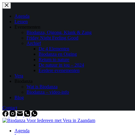
Ga
naar
de
Agenda
inhoud
Lessen
Evenementen
Biodanza, Qigong, Klank & Zang
Friday Night Feeling Good
Archief
De 4 Elementen
Biodanza en Oiging
Return to nature
De natuur in jou – 2024
Eerdere evenementen
Vera
Biodanza
Wat is Biodanza
Biodanza – video-info
Blog
Contact
Agenda