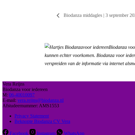
Biodanza middagles | 3 september 2
Biodanza voor
kunnen echter voorkomen. Biodanza voor iederee
verspreiden van de informatie via internet alsm
Vera Reijns
Biodanza voor iedereen
M:
06-40010097
E-mail:
vera.reijns@biodanza.nl
Afstudeernummer:
AMS1553
Privacy Statement
Beknopte Biodanza CV Vera
Facebook
Instagram
WhatsApp