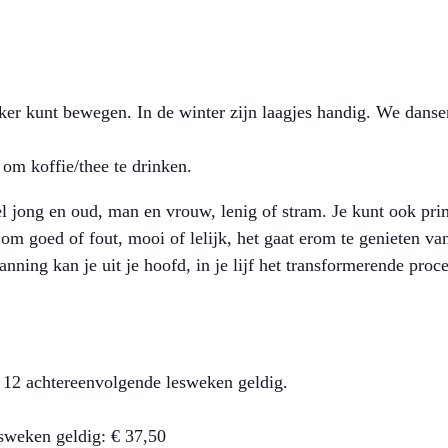
ker kunt bewegen. In de winter zijn laagjes handig. We dansen
 om koffie/thee te drinken.
l jong en oud, man en vrouw, lenig of stram. Je kunt ook pri
 om goed of fout, mooi of lelijk, het gaat erom te genieten 
spanning kan je uit je hoofd, in je lijf het transformerende proc
s 12 achtereenvolgende lesweken geldig.
esweken geldig: € 37,50