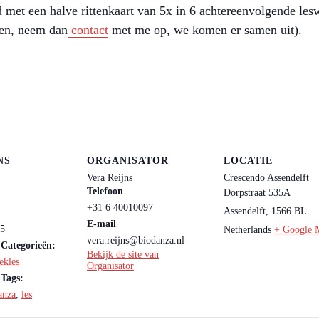
 met een halve rittenkaart van 5x in 6 achtereenvolgende les
ken, neem dan
contact
met me op, we komen er samen uit).
NS
ORGANISATOR
LOCATIE
Vera Reijns
Crescendo Assendelft
Telefoon
Dorpstraat 535A
+31 6 40010097
Assendelft
,
1566 BL
E-mail
15
Netherlands
+ Google 
vera.reijns@biodanza.nl
Categorieën:
Bekijk de site van
ekles
Organisator
Tags:
anza
,
les