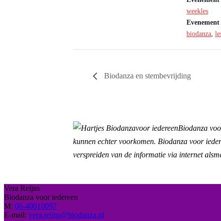
weekles
Evenement 
biodanza
,
le
Biodanza en stembevrijding
Biodanza voor
kunnen echter voorkomen. Biodanza voor iederee
verspreiden van de informatie via internet alsm
Vera Reijns
Biodanza voor iedereen
M:
06-40010097
E-mail:
vera.reijns@biodanza.nl