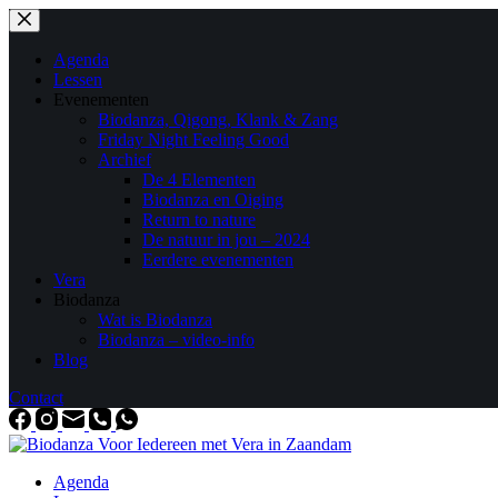
Ga
naar
de
Agenda
inhoud
Lessen
Evenementen
Biodanza, Qigong, Klank & Zang
Friday Night Feeling Good
Archief
De 4 Elementen
Biodanza en Oiging
Return to nature
De natuur in jou – 2024
Eerdere evenementen
Vera
Biodanza
Wat is Biodanza
Biodanza – video-info
Blog
Contact
Agenda