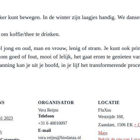
ker kunt bewegen. In de winter zijn laagjes handig. We dansen
 om koffie/thee te drinken.
l jong en oud, man en vrouw, lenig of stram. Je kunt ook pri
 om goed of fout, mooi of lelijk, het gaat erom te genieten 
spanning kan je uit je hoofd, in je lijf het transformerende proc
NS
ORGANISATOR
LOCATIE
Vera Reijns
FluXus
Telefoon
Westzijde 168,
31 2023
+31 6 40010097
Zaandam
,
1506 EK
+ 
E-mail
15
Maps
vera.reijns@biodanza.nl
Bekijk de site van Loca
Categorie: