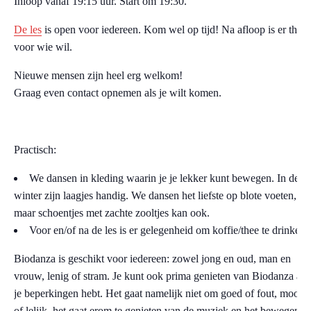
Inloop vanaf 19:15 uur. Start om 19:30.
De les
is open voor iedereen. Kom wel op tijd! Na afloop is er thee
voor wie wil.
Nieuwe mensen zijn heel erg welkom!
Graag even contact opnemen als je wilt komen.
Practisch:
We dansen in kleding waarin je je lekker kunt bewegen. In de
winter zijn laagjes handig. We dansen het liefste op blote voeten,
maar schoentjes met zachte zooltjes kan ook.
Voor en/of na de les is er gelegenheid om koffie/thee te drinken.
Biodanza is geschikt voor iedereen: zowel jong en oud, man en
vrouw, lenig of stram. Je kunt ook prima genieten van Biodanza als
je beperkingen hebt. Het gaat namelijk niet om goed of fout, mooi
of lelijk, het gaat erom te genieten van de muziek en het bewegen,