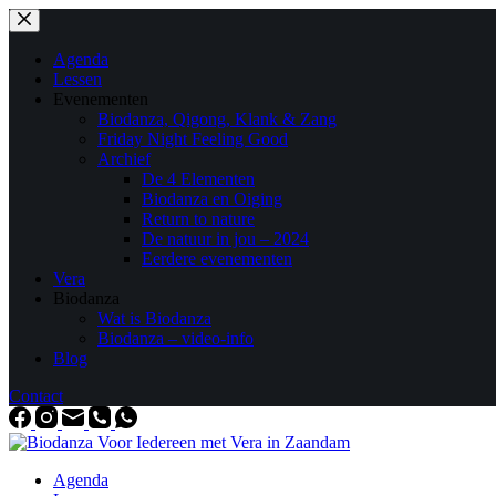
Ga
naar
de
Agenda
inhoud
Lessen
Evenementen
Biodanza, Qigong, Klank & Zang
Friday Night Feeling Good
Archief
De 4 Elementen
Biodanza en Oiging
Return to nature
De natuur in jou – 2024
Eerdere evenementen
Vera
Biodanza
Wat is Biodanza
Biodanza – video-info
Blog
Contact
Agenda