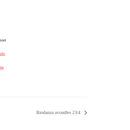
moet
gle
tie
Biodanza avondles 23/4