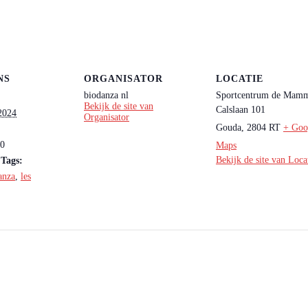
NS
ORGANISATOR
LOCATIE
biodanza nl
Sportcentrum de Mam
Bekijk de site van
Calslaan 101
 2024
Organisator
Gouda
,
2804 RT
+ Goo
30
Maps
Bekijk de site van Loca
Tags:
anza
,
les