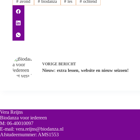
#
avond
#
biodanza
#
les
#
ochtend
VORIGE
BERICHT
Nieuw: extra lessen, website en nieuw seizoen!
Vera Reijns
Biodanza voor iedereen
M:
06-40010097
E-mail:
vera.reijns@biodanza.nl
Afstudeernummer:
AMS1553