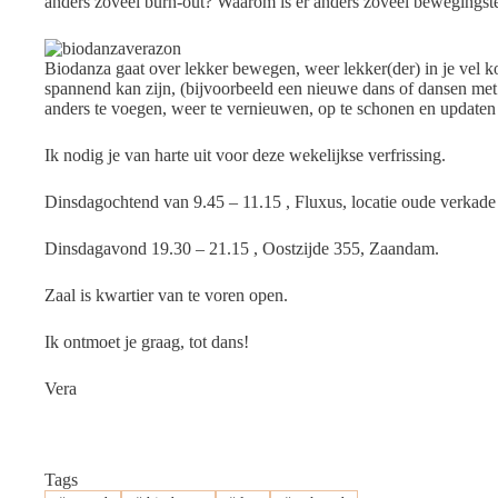
anders zoveel burn-out? Waarom is er anders zoveel bewegingst
Biodanza gaat over lekker bewegen, weer lekker(der) in je vel ko
spannend kan zijn, (bijvoorbeeld een nieuwe dans of dansen met
anders te voegen, weer te vernieuwen, op te schonen en updaten 
Ik nodig je van harte uit voor deze wekelijkse verfrissing.
Dinsdagochtend van 9.45 – 11.15 , Fluxus, locatie oude verkade
Dinsdagavond 19.30 – 21.15 , Oostzijde 355, Zaandam.
Zaal is kwartier van te voren open.
Ik ontmoet je graag, tot dans!
Vera
Tags