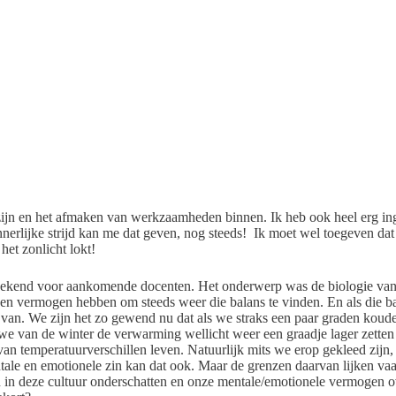
 zijn en het afmaken van werkzaamheden binnen. Ik heb ook heel erg in
nnerlijke strijd kan me dat geven, nog steeds! Ik moet wel toegeven d
het zonlicht lokt!
weekend voor aankomende docenten. Het onderwerp was de biologie va
een vermogen hebben om steeds weer die balans te vinden. En als die b
 van. We zijn het zo gewend nu dat als we straks een paar graden kou
we van de winter de verwarming wellicht weer een graadje lager zetten
an temperatuurverschillen leven. Natuurlijk mits we erop gekleed zijn
le en emotionele zin kan dat ook. Maar de grenzen daarvan lijken vaak
n in deze cultuur onderschatten en onze mentale/emotionele vermogen o