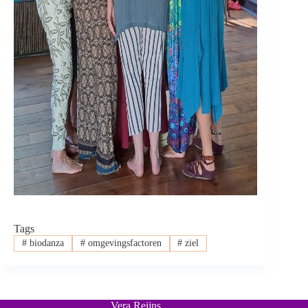
Tags
#
biodanza
#
omgevingsfactoren
#
ziel
Vera Reijns