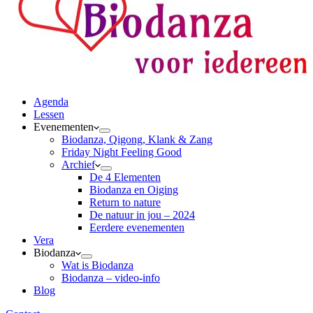
Agenda
Lessen
Evenementen
Biodanza, Qigong, Klank & Zang
Friday Night Feeling Good
Archief
De 4 Elementen
Biodanza en Oiging
Return to nature
De natuur in jou – 2024
Eerdere evenementen
Vera
Biodanza
Wat is Biodanza
Biodanza – video-info
Blog