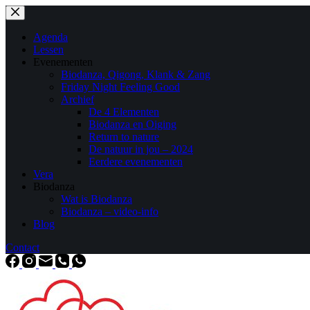
Agenda
Lessen
Evenementen
Biodanza, Qigong, Klank & Zang
Friday Night Feeling Good
Archief
De 4 Elementen
Biodanza en Oiging
Return to nature
De natuur in jou – 2024
Eerdere evenementen
Vera
Biodanza
Wat is Biodanza
Biodanza – video-info
Blog
Contact