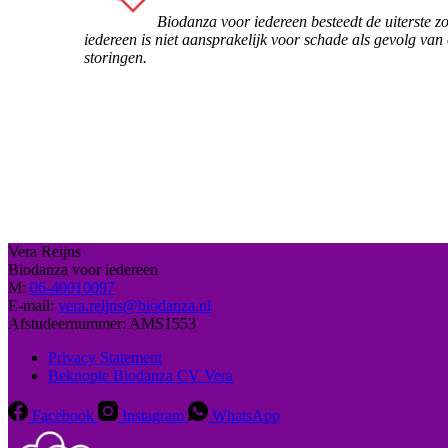
Biodanza voor iedereen besteedt de uiterste 
iedereen is niet aansprakelijk voor schade als gevolg van
storingen.
Vera Reijns
Biodanza voor iedereen
M:
06-40010097
E-mail:
vera.reijns@biodanza.nl
Afstudeernummer:
AMS1553
Privacy Statement
Beknopte Biodanza CV Vera
Facebook
Instagram
WhatsApp