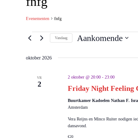
fnfg
Evenementen
fnfg
Aankomende
Vandaag
Selecteer
een
datum.
oktober 2026
2 oktober @ 20:00
-
23:00
VR
2
Friday Night Feeling
Buurtkamer Kadoelen Nathan F. Isr
Amsterdam
Vera Reijns en Minco Ruiter nodigen ied
dansavond.
€20