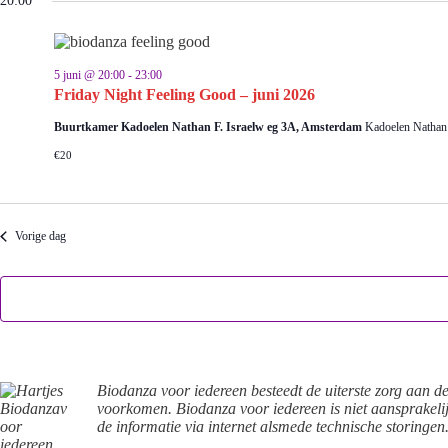
20:00
juni
l
5
e
2026
c
t
5 juni @ 20:00
-
23:00
e
Friday Night Feeling Good – juni 2026
e
r
Buurtkamer Kadoelen Nathan F. Israelw eg 3A, Amsterdam
Kadoelen Nathan
e
e
€20
n
d
a
t
u
Vorige dag
m
.
Biodanza voor iedereen besteedt de uiterste zorg aan d
voorkomen. Biodanza voor iedereen is niet aansprakelij
de informatie via internet alsmede technische storingen