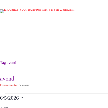
Ga
naar
de
inhoud
Tag
avond
avond
Evenementen
avond
Evenementen
6/5/2026
in
S
5
e