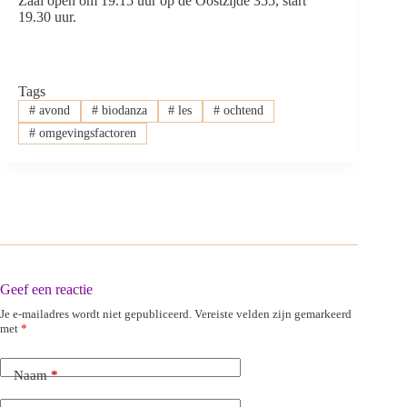
Zaal open om 19.15 uur op de Oostzijde 355, start
19.30 uur.
Tags
#
avond
#
biodanza
#
les
#
ochtend
#
omgevingsfactoren
Geef een reactie
Je e-mailadres wordt niet gepubliceerd.
Vereiste velden zijn gemarkeerd
met
*
Naam
*