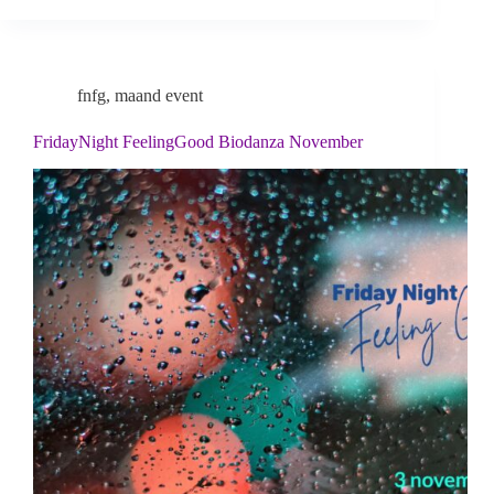
fnfg
,
maand event
FridayNight FeelingGood Biodanza November